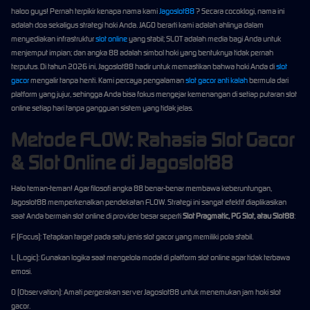
haloo guys! Pernah terpikir kenapa nama kami
Jagoslot88
? Secara cocoklogi, nama ini
adalah doa sekaligus strategi hoki Anda. JAGO berarti kami adalah ahlinya dalam
menyediakan infrastruktur
slot online
yang stabil; SLOT adalah media bagi Anda untuk
menjemput impian; dan angka 88 adalah simbol hoki yang bentuknya tidak pernah
terputus. Di tahun 2026 ini, Jagoslot88 hadir untuk memastikan bahwa hoki Anda di
slot
gacor
mengalir tanpa henti. Kami percaya pengalaman
slot gacor anti kalah
bermula dari
platform yang jujur, sehingga Anda bisa fokus mengejar kemenangan di setiap putaran slot
online setiap hari tanpa gangguan sistem yang tidak jelas.
Metode FLOW: Rahasia Slot Gacor
& Slot Online di Jagoslot88
Halo teman-teman! Agar filosofi angka 88 benar-benar membawa keberuntungan,
Jagoslot88 memperkenalkan pendekatan FLOW. Strategi ini sangat efektif diaplikasikan
saat Anda bermain slot online di provider besar seperti
Slot Pragmatic, PG Slot, atau Slot88
:
F (Focus): Tetapkan target pada satu jenis slot gacor yang memiliki pola stabil.
L (Logic): Gunakan logika saat mengelola modal di platform slot online agar tidak terbawa
emosi.
O (Observation): Amati pergerakan server Jagoslot88 untuk menemukan jam hoki slot
gacor.