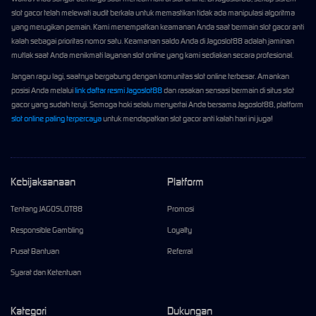
slot gacor telah melewati audit berkala untuk memastikan tidak ada manipulasi algoritma
yang merugikan pemain. Kami menempatkan keamanan Anda saat bermain slot gacor anti
kalah sebagai prioritas nomor satu. Keamanan saldo Anda di Jagoslot88 adalah jaminan
mutlak saat Anda menikmati layanan slot online yang kami sediakan secara profesional.
Jangan ragu lagi, saatnya bergabung dengan komunitas slot online terbesar. Amankan
posisi Anda melalui
link daftar resmi Jagoslot88
dan rasakan sensasi bermain di situs slot
gacor yang sudah teruji. Semoga hoki selalu menyertai Anda bersama Jagoslot88, platform
slot online paling terpercaya
untuk mendapatkan slot gacor anti kalah hari ini juga!
Kebijaksanaan
Platform
Tentang JAGOSLOT88
Promosi
Responsible Gambling
Loyalty
Pusat Bantuan
Referral
Syarat dan Ketentuan
Kategori
Dukungan