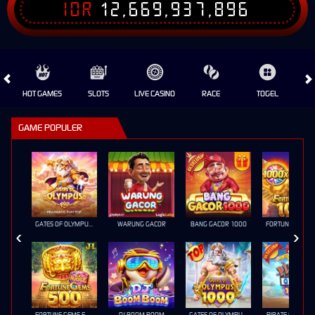
IDR
12,669,937,896
HOT GAMES
SLOTS
LIVE CASINO
RACE
TOGEL
OL
GAME POPULER
GATES OF OLYMPUS POP
WARUNG GACOR
BANG GACOR 1000
FORTUNE GEMS 500
DJ BOOM BOOM
GATES OF OLYMPUS 1000
PIRATE QUEST 1