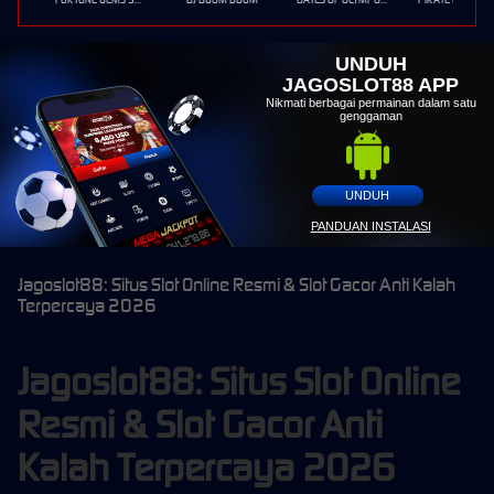
UNDUH
JAGOSLOT88 APP
Nikmati berbagai permainan dalam satu
genggaman
UNDUH
PANDUAN INSTALASI
Jagoslot88: Situs Slot Online Resmi & Slot Gacor Anti Kalah
Terpercaya 2026
Jagoslot88: Situs Slot Online
Resmi & Slot Gacor Anti
Kalah Terpercaya 2026