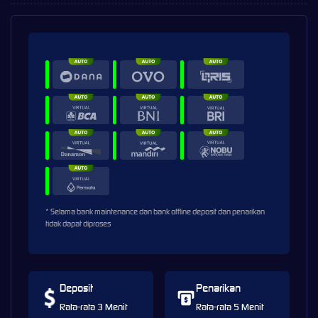
* Selama bank maintenance dan bank offline deposit dan penarikan
tidak dapat diproses
Deposit
Penarikan
Rata-rata 3 Menit
Rata-rata 5 Menit