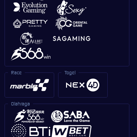
Race
Togel
Olahraga