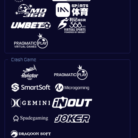
Crash Game