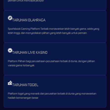
pemain untuk mencapai jackpot
TARUHAN OLAHRAGA
Sportsbook Gaming Platform Terbaik menawarkan lebih banyak game, odds yang
lebih tinggi, dan menyediakan pilihan yang lebih banyak untuk pemain.
TARUHAN LIVE KASINO
Platform Pilihan bagi perusahaan-perusahaan terbaik di dunia, dengan pilihan
variasi game terbanyak
TARUHAN TOGEL
Platform togel yang menarik dari perusahan terbaik di dunia yang menawarkan
hadiah kemenangan besar