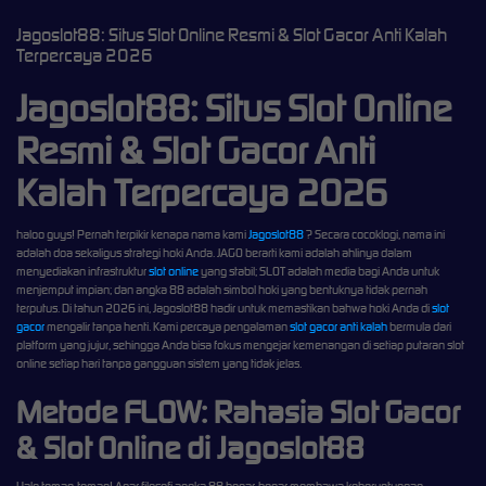
Jagoslot88: Situs Slot Online Resmi & Slot Gacor Anti Kalah
Terpercaya 2026
Jagoslot88: Situs Slot Online
Resmi & Slot Gacor Anti
Kalah Terpercaya 2026
haloo guys! Pernah terpikir kenapa nama kami
Jagoslot88
? Secara cocoklogi, nama ini
adalah doa sekaligus strategi hoki Anda. JAGO berarti kami adalah ahlinya dalam
menyediakan infrastruktur
slot online
yang stabil; SLOT adalah media bagi Anda untuk
menjemput impian; dan angka 88 adalah simbol hoki yang bentuknya tidak pernah
terputus. Di tahun 2026 ini, Jagoslot88 hadir untuk memastikan bahwa hoki Anda di
slot
gacor
mengalir tanpa henti. Kami percaya pengalaman
slot gacor anti kalah
bermula dari
platform yang jujur, sehingga Anda bisa fokus mengejar kemenangan di setiap putaran slot
online setiap hari tanpa gangguan sistem yang tidak jelas.
Metode FLOW: Rahasia Slot Gacor
& Slot Online di Jagoslot88
Halo teman-teman! Agar filosofi angka 88 benar-benar membawa keberuntungan,