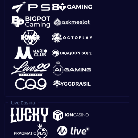
Live Casino