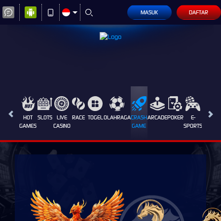
MASUK
DAFTAR
HOT
SLOTS
LIVE
RACE
TOGEL
OLAHRAGA
CRASH
ARCADE
POKER
E-
SABUN
GAMES
CASINO
GAME
SPORTS
AYAM