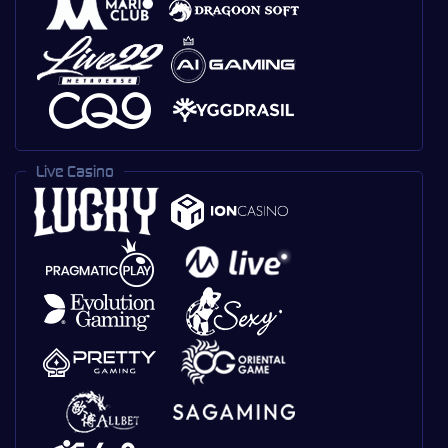
Live Casino