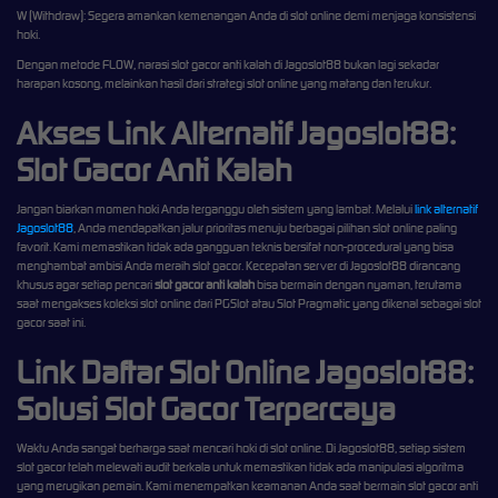
W (Withdraw): Segera amankan kemenangan Anda di slot online demi menjaga konsistensi
hoki.
Dengan metode FLOW, narasi slot gacor anti kalah di Jagoslot88 bukan lagi sekadar
harapan kosong, melainkan hasil dari strategi slot online yang matang dan terukur.
Akses Link Alternatif Jagoslot88:
Slot Gacor Anti Kalah
Jangan biarkan momen hoki Anda terganggu oleh sistem yang lambat. Melalui
link alternatif
Jagoslot88
, Anda mendapatkan jalur prioritas menuju berbagai pilihan slot online paling
favorit. Kami memastikan tidak ada gangguan teknis bersifat non-procedural yang bisa
menghambat ambisi Anda meraih slot gacor. Kecepatan server di Jagoslot88 dirancang
khusus agar setiap pencari
slot gacor anti kalah
bisa bermain dengan nyaman, terutama
saat mengakses koleksi slot online dari PGSlot atau Slot Pragmatic yang dikenal sebagai slot
gacor saat ini.
Link Daftar Slot Online Jagoslot88:
Solusi Slot Gacor Terpercaya
Waktu Anda sangat berharga saat mencari hoki di slot online. Di Jagoslot88, setiap sistem
slot gacor telah melewati audit berkala untuk memastikan tidak ada manipulasi algoritma
yang merugikan pemain. Kami menempatkan keamanan Anda saat bermain slot gacor anti