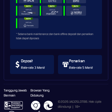
* Selama bank maintenance dan bank offline deposit dan penarikan
tidak dapat diproses
Deposit
Penarikan
Rata-rata 3 Menit
Rata-rata 5 Menit
Tanggung Jawab
Browser Yang
Bermain
Didukung
©2026 JAGOSLOT88. Hak cipta
dilindungi | 18+