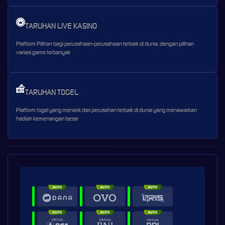
TARUHAN LIVE KASINO
Platform Pilihan bagi perusahaan-perusahaan terbaik di dunia, dengan pilihan
variasi game terbanyak
TARUHAN TOGEL
Platform togel yang menarik dari perusahan terbaik di dunia yang menawarkan
hadiah kemenangan besar