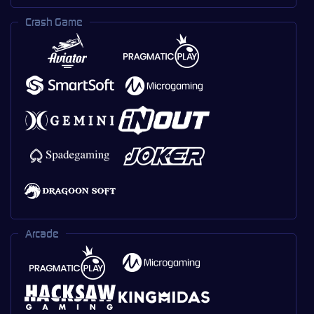
Crash Game
Arcade