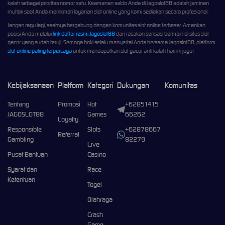
kalah sebagai prioritas nomor satu. Keamanan saldo Anda di Jagoslot88 adalah jaminan
mutlak saat Anda menikmati layanan slot online yang kami sediakan secara profesional.
Jangan ragu lagi, saatnya bergabung dengan komunitas slot online terbesar. Amankan
posisi Anda melalui
link daftar resmi Jagoslot88
dan rasakan sensasi bermain di situs slot
gacor yang sudah teruji. Semoga hoki selalu menyertai Anda bersama Jagoslot88, platform
slot online paling terpercaya
untuk mendapatkan slot gacor anti kalah hari ini juga!
Kebijaksanaan
Platform
Kategori
Dukungan
Komunitas
Tentang
Promosi
Hot
+62851415
JAGOSLOT88
Games
66262
Loyalty
Responsible
Slots
+62878667
Referral
Gambling
82279
Live
Pusat Bantuan
Casino
Syarat dan
Race
Ketentuan
Togel
Olahraga
Crash
Game