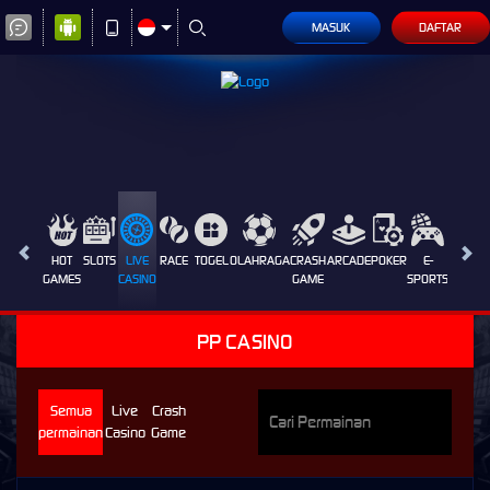
MASUK
DAFTAR
HOT
SLOTS
LIVE
RACE
TOGEL
OLAHRAGA
CRASH
ARCADE
POKER
E-
SABUN
GAMES
CASINO
GAME
SPORTS
AYAM
PP CASINO
Semua
Live
Crash
permainan
Casino
Game