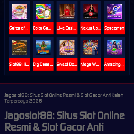
Gates of Olympus Roulette
Color Game Bonanza
Live Casino Lobby
Nexus Lounge
Spaceman
Slot88 High Flyer
Big Bass Crash
Sweet Bonanza Candyland
Mega Wheel
Amazing Baccarat
Jagoslot88: Situs Slot Online Resmi & Slot Gacor Anti Kalah
Terpercaya 2026
Jagoslot88: Situs Slot Online
Resmi & Slot Gacor Anti