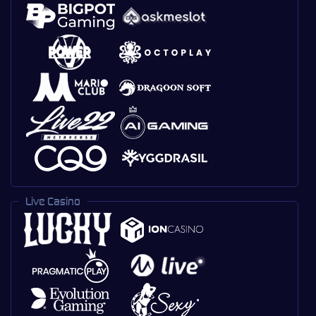
Live Casino