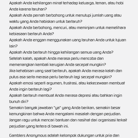
Apakah Anda kehilangan minat terhadap keluarga, teman, atau hobi
Anda karena taruhan?
Apakah Anda pernah berbohong untuk menutupi jumlah uang atau
waktu yang Anda habiskan untuk bertaruh?
Apakah Anda berbohong, mencuri, atau meminjam untuk memelihara
kebiasaan bertaruh Anda?
Apakah Anda enggan menggunakan uang taruhan Anda untuk tujuan
lain?
Apakah Anda bertaruh hingga kehilangan semua uang Anda?
Setelah kalah, apakah Anda merasa perlu mencoba dan
memenangkan kembali kerugian Anda secepat mungkin?
Jika kehabisan uang saat bertaruh, apakah Anda merasa kalah dan
putus asa serta merasa perlu bertaruh lagi secepat mungkin?
Apakah emosi seperti argumen, frustrasi, atau kekecewaan membuat
Anda ingin bertaruh lagi?
Apakah bertaruh membuat Anda merasa depresi atau bahkan ingin
bunuh diri?
Semakin banyak jawaban "ya" yang Anda berikan, semakin besar
kemungkinan bahwa Anda mengalami masalah dengan perjudian.
Jangan ragu untuk mencari bantuan dan nasihat dari organisasi terkait
perjudian yang tertera di bawah ini.
Gamblers Anonymous adalah kelompok dukungan untuk pria dan