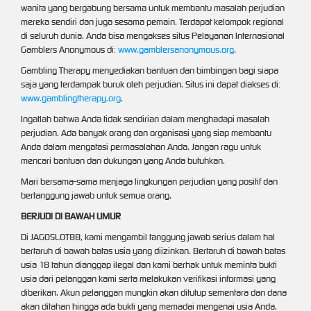
wanita yang bergabung bersama untuk membantu masalah perjudian
mereka sendiri dan juga sesama pemain. Terdapat kelompok regional
di seluruh dunia. Anda bisa mengakses situs Pelayanan Internasional
Gamblers Anonymous di:
www.gamblersanonymous.org
.
Gambling Therapy menyediakan bantuan dan bimbingan bagi siapa
saja yang terdampak buruk oleh perjudian. Situs ini dapat diakses di:
www.gamblingtherapy.org
.
Ingatlah bahwa Anda tidak sendirian dalam menghadapi masalah
perjudian. Ada banyak orang dan organisasi yang siap membantu
Anda dalam mengatasi permasalahan Anda. Jangan ragu untuk
mencari bantuan dan dukungan yang Anda butuhkan.
Mari bersama-sama menjaga lingkungan perjudian yang positif dan
bertanggung jawab untuk semua orang.
BERJUDI DI BAWAH UMUR
Di JAGOSLOT88, kami mengambil tanggung jawab serius dalam hal
bertaruh di bawah batas usia yang diizinkan. Bertaruh di bawah batas
usia 18 tahun dianggap ilegal dan kami berhak untuk meminta bukti
usia dari pelanggan kami serta melakukan verifikasi informasi yang
diberikan. Akun pelanggan mungkin akan ditutup sementara dan dana
akan ditahan hingga ada bukti yang memadai mengenai usia Anda.