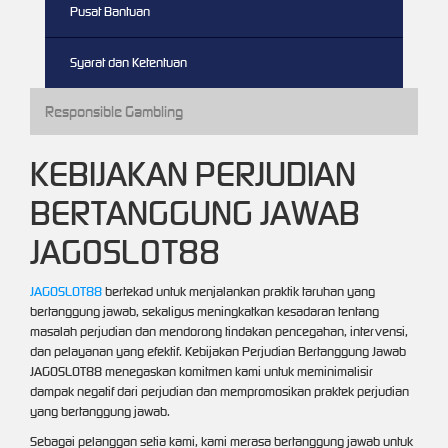
Pusat Bantuan
Syarat dan Ketentuan
Responsible Gambling
KEBIJAKAN PERJUDIAN
BERTANGGUNG JAWAB
JAGOSLOT88
JAGOSLOT88
bertekad untuk menjalankan praktik taruhan yang
bertanggung jawab, sekaligus meningkatkan kesadaran tentang
masalah perjudian dan mendorong tindakan pencegahan, intervensi,
dan pelayanan yang efektif. Kebijakan Perjudian Bertanggung Jawab
JAGOSLOT88 menegaskan komitmen kami untuk meminimalisir
dampak negatif dari perjudian dan mempromosikan praktek perjudian
yang bertanggung jawab.
Sebagai pelanggan setia kami, kami merasa bertanggung jawab untuk