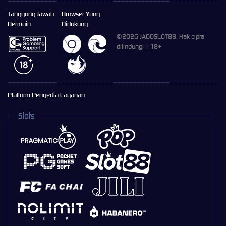
Tanggung Jawab
Browser Yang
Bermain
Didukung
©2026 JAGOSLOT88. Hak cipta
dilindungi | 18+
Platform Penyedia Layanan
Slots