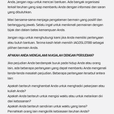
Anda, jangan ragu untuk mencari bantuan. Ada banyak organisasi
terkait taruhan yang siap membantu Anda dengan informasi dan saran
yang dibutuhkan.
Mari bersama-sama menjaga pengalaman bermain yang positif dan
bertanggung jawab. Selalu ingat untuk menikmati permainan dengan
bijak dan dalam batas kemampuan Anda.
Jangan ragu untuk menghubungi kami jika Anda memiliki pertanyaan
atau butuh bantuan. Terima kasih telah memilih JAGOSLOT88 sebagai
pilihan bermain Anda.
APAKAH ANDA MENGALAMI MASALAH DENGAN PERJUDIAN?
Jika perjudian Anda berdampak buruk pada hidup Anda atau orang
lain, ada beberapa pertanyaan yang dapat membantu Anda mengenali
tanda-tanda masalah perjudian. Beberapa pertanyaan tersebut antara
lain:
Apakah bertaruh menghambat Anda untuk menghadiri pekerjaan atau
kuliah Anda?
Apakah Anda bertaruh untuk mengisi waktu atau untuk melarikan diri
dari kebosanan?
Apakah Anda bertaruh sendirian untuk waktu yang lama?
Pernahkah orang lain mengkritik kebiasaan taruhan Anda?