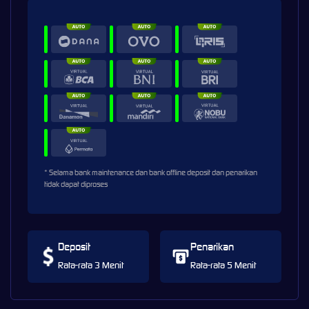
* Selama bank maintenance dan bank offline deposit dan penarikan
tidak dapat diproses
Deposit
Penarikan
Rata-rata 3 Menit
Rata-rata 5 Menit