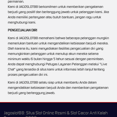
permainan.
Kami di JAGOSLOT88 berkomitmen untuk memberikan pengalaman
berjudi yang positif dan bertanggung jawab untuk pelanggan kami. Jika
Anda memiliki pertanyaan atau butuh bantuan, jangan ragu untuk
menghubungi kami.
PENGECUALIAN DIRI
Kami di JAGOSLOT88 memahami bahwa beberapa pelanggan mungkin
memerlukan bantuan untuk mengendalikan kebiasaan berjudi mereka.
Oleh karena itu, kami menyediakan fasilitas pengecualian diri yang
memungkinkan pelanggan untuk menutup akun mereka selama
minimum waktu 6 bulan hingga 5 tahun sesuai dengan permintaan.
Anda dapat menghubungi Petugas Layanan Pelanggan melalui "Live
Chat" yang tersedia di situs kami untuk informasi lebih lanjut tentang
proses pengecualian diri ini.
Kami di JAGOSLOT88 selalu siap untuk membantu Anda dalam
mengendalikan kebiasaan berjudi Anda dan memberikan pengalaman
berjudi yang bertanggung jawab.
Jagoslot88: Situs Slot Online Resmi & Slot Gacor Anti Kalah