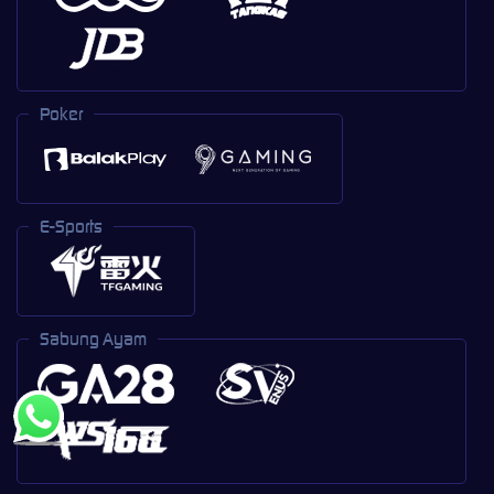
Poker
E-Sports
Sabung Ayam