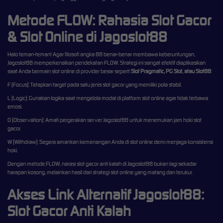
Metode FLOW: Rahasia Slot Gacor
& Slot Online di Jagoslot88
Halo teman-teman! Agar filosofi angka 88 benar-benar membawa keberuntungan,
Jagoslot88 memperkenalkan pendekatan FLOW. Strategi ini sangat efektif diaplikasikan
saat Anda bermain slot online di provider besar seperti
Slot Pragmatic, PG Slot, atau Slot88
:
F (Focus): Tetapkan target pada satu jenis slot gacor yang memiliki pola stabil.
L (Logic): Gunakan logika saat mengelola modal di platform slot online agar tidak terbawa
emosi.
O (Observation): Amati pergerakan server Jagoslot88 untuk menemukan jam hoki slot
gacor.
W (Withdraw): Segera amankan kemenangan Anda di slot online demi menjaga konsistensi
hoki.
Dengan metode FLOW, narasi slot gacor anti kalah di Jagoslot88 bukan lagi sekadar
harapan kosong, melainkan hasil dari strategi slot online yang matang dan terukur.
Akses Link Alternatif Jagoslot88:
Slot Gacor Anti Kalah