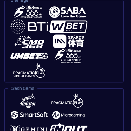
Olahraga
Crash Game