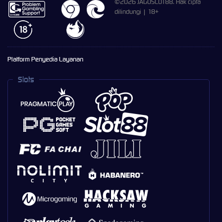
©2026 JAGOSLOT88. Hak cipta
dilindungi | 18+
Platform Penyedia Layanan
Slots