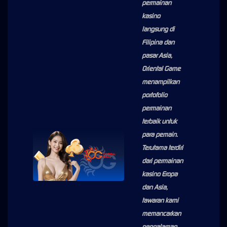
permainan
kasino
langsung di
Filipina dan
pasar Asia,
Oriental Game
menampilkan
portofolio
permainan
terbaik untuk
para pemain.
Terutama terdiri
dari permainan
kasino Eropa
dan Asia,
tawaran kami
memancarkan
pengalaman