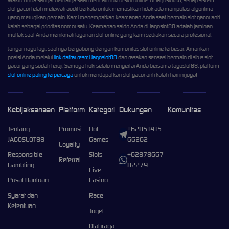
slot gacor telah melewati audit berkala untuk memastikan tidak ada manipulasi algoritma
yang merugikan pemain. Kami menempatkan keamanan Anda saat bermain slot gacor anti
kalah sebagai prioritas nomor satu. Keamanan saldo Anda di Jagoslot88 adalah jaminan
mutlak saat Anda menikmati layanan slot online yang kami sediakan secara profesional.
Jangan ragu lagi, saatnya bergabung dengan komunitas slot online terbesar. Amankan
posisi Anda melalui
link daftar resmi Jagoslot88
dan rasakan sensasi bermain di situs slot
gacor yang sudah teruji. Semoga hoki selalu menyertai Anda bersama Jagoslot88, platform
slot online paling terpercaya
untuk mendapatkan slot gacor anti kalah hari ini juga!
Kebijaksanaan
Platform
Kategori
Dukungan
Komunitas
Tentang
Promosi
Hot
+62851415
JAGOSLOT88
Games
66262
Loyalty
Responsible
Slots
+62878667
Referral
Gambling
82279
Live
Pusat Bantuan
Casino
Syarat dan
Race
Ketentuan
Togel
Olahraga