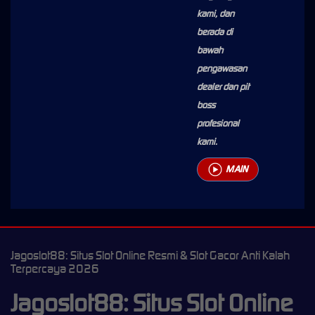
kami, dan
berada di
bawah
pengawasan
dealer dan pit
boss
profesional
kami.
MAIN
Jagoslot88: Situs Slot Online Resmi & Slot Gacor Anti Kalah
Terpercaya 2026
Jagoslot88: Situs Slot Online