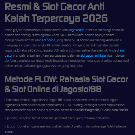
Resmi & Slot Gacor Anti
Kalah Terpercaya 2026
haloo guys! Pernah terpikir kenapa nama kami
Jagoslot88
? Secara cocoklogi, nama ini
adalah doa sekaligus strategi hoki Anda. JAGO berarti kami adalah ahlinya dalam
menyediakan infrastruktur
slot online
yang stabil; SLOT adalah media bagi Anda untuk
menjemput impian; dan angka 88 adalah simbol hoki yang bentuknya tidak pernah
terputus. Di tahun 2026 ini, Jagoslot88 hadir untuk memastikan bahwa hoki Anda di
slot
gacor
mengalir tanpa henti. Kami percaya pengalaman
slot gacor anti kalah
bermula dari
platform yang jujur, sehingga Anda bisa fokus mengejar kemenangan di setiap putaran slot
online setiap hari tanpa gangguan sistem yang tidak jelas.
Metode FLOW: Rahasia Slot Gacor
& Slot Online di Jagoslot88
Halo teman-teman! Agar filosofi angka 88 benar-benar membawa keberuntungan,
Jagoslot88 memperkenalkan pendekatan FLOW. Strategi ini sangat efektif diaplikasikan
saat Anda bermain slot online di provider besar seperti
Slot Pragmatic, PG Slot, atau Slot88
:
F (Focus): Tetapkan target pada satu jenis slot gacor yang memiliki pola stabil.
L (Logic): Gunakan logika saat mengelola modal di platform slot online agar tidak terbawa
emosi.