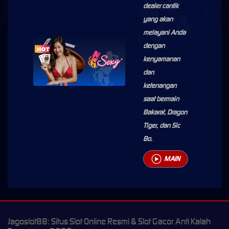
dealer cantik
yang akan
melayani Anda
dengan
kenyamanan
dan
ketenangan
saat bermain
Bakarat, Dragon
Tiger, dan Sic
Bo.
MAIN
Jagoslot88: Situs Slot Online Resmi & Slot Gacor Anti Kalah