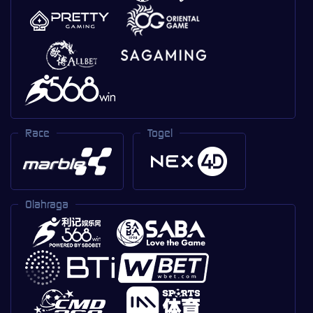
Race
Togel
Olahraga