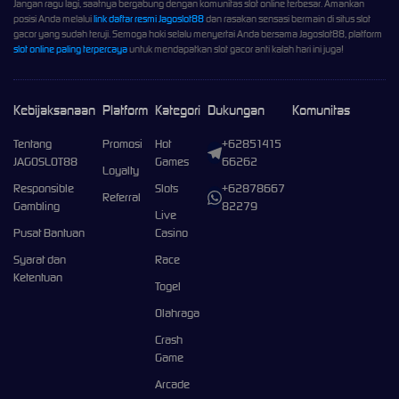
Jangan ragu lagi, saatnya bergabung dengan komunitas slot online terbesar. Amankan
posisi Anda melalui
link daftar resmi Jagoslot88
dan rasakan sensasi bermain di situs slot
gacor yang sudah teruji. Semoga hoki selalu menyertai Anda bersama Jagoslot88, platform
slot online paling terpercaya
untuk mendapatkan slot gacor anti kalah hari ini juga!
Kebijaksanaan
Platform
Kategori
Dukungan
Komunitas
Tentang
Promosi
Hot
+62851415
JAGOSLOT88
Games
66262
Loyalty
Responsible
Slots
+62878667
Referral
Gambling
82279
Live
Pusat Bantuan
Casino
Syarat dan
Race
Ketentuan
Togel
Olahraga
Crash
Game
Arcade