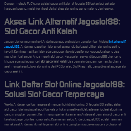
Dengan metode FLOW, narasi slot gacor anti kalah di Jagoslot88 bukan lagi sekadar
harapan kosong, melainkan hasil dari strategi slot online yang matang dan terukur.
Akses Link Alternatif Jagoslot88:
Slot Gacor Anti Kalah
Jangan biarkan momen hoki Anda terganggu oleh sistem yang lambat. Melalui
link alternatif
Jagoslot88
, Anda mendapatkan jalur prioritas menuju berbagai pilihan slot online paling
favorit. Kami memastikan tidak ada gangguan teknis bersifat non-procedural yang bisa
menghambat ambisi Anda meraih slot gacor. Kecepatan server di Jagoslot88 dirancang
khusus agar setiap pencari
slot gacor anti kalah
bisa bermain dengan nyaman, terutama
saat mengakses koleksi slot online dari PGSlot atau Slot Pragmatic yang dikenal sebagai slot
gacor saat ini.
Link Daftar Slot Online Jagoslot88:
Solusi Slot Gacor Terpercaya
Waktu Anda sangat berharga saat mencari hoki di slot online. Di Jagoslot88, setiap sistem
slot gacor telah melewati audit berkala untuk memastikan tidak ada manipulasi algoritma
yang merugikan pemain. Kami menempatkan keamanan Anda saat bermain slot gacor anti
kalah sebagai prioritas nomor satu. Keamanan saldo Anda di Jagoslot88 adalah jaminan
mutlak saat Anda menikmati layanan slot online yang kami sediakan secara profesional.