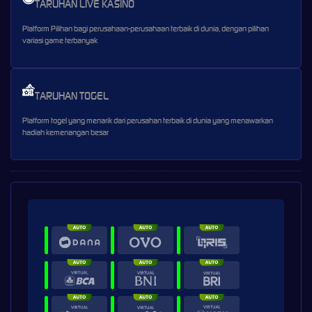
TARUHAN LIVE KASINO
Platform Pilihan bagi perusahaan-perusahaan terbaik di dunia, dengan pilihan
variasi game terbanyak
TARUHAN TOGEL
Platform togel yang menarik dari perusahan terbaik di dunia yang menawarkan
hadiah kemenangan besar