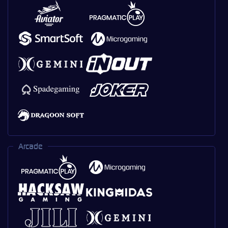
Arcade