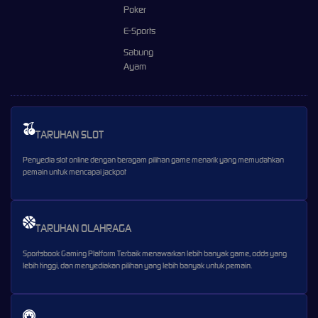
Poker
E-Sports
Sabung
Ayam
TARUHAN SLOT
Penyedia slot online dengan beragam pilihan game menarik yang memudahkan
pemain untuk mencapai jackpot
TARUHAN OLAHRAGA
Sportsbook Gaming Platform Terbaik menawarkan lebih banyak game, odds yang
lebih tinggi, dan menyediakan pilihan yang lebih banyak untuk pemain.