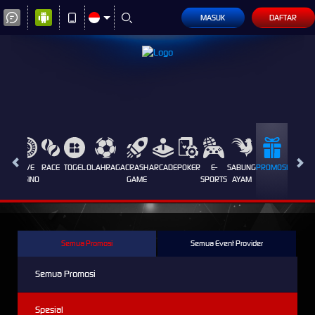
MASUK
DAFTAR
LOTS
LIVE
RACE
TOGEL
OLAHRAGA
CRASH
ARCADE
POKER
E-
SABUNG
PROMOSI
CASINO
GAME
SPORTS
AYAM
Semua Promosi
Semua Event Provider
Semua Promosi
Spesial